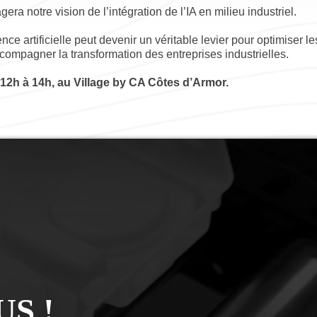
era notre vision de l’intégration de l’IA en milieu industriel.
ce artificielle peut devenir un véritable levier pour optimiser 
compagner la transformation des entreprises industrielles.
12h à 14h, au Village by CA Côtes d’Armor.
S !