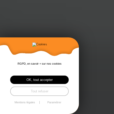
RGPD, en savoir + sur nos cookies
OK, tout accepter
Poly Process Solutions
Tout refuser
Nos machines
Mentions légales
Paramétrer